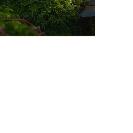
Wenn wir mutig und entschlossen die
Bereitschaft aufbringen
den Weg zu unseren wahren Selbst zu
gehen erwarten uns viele Hürden und
Steine im Weg.
Und mit jedem Mal, wenn wir ein
Hindernis überwinden, straucheln und
uns wieder aufrappeln, fällt etwas Altes
von uns ab, wir reisen mit leichterem
„Gepäck“
und kommen unserem Kern eine Stück
näher.
Ich sehe mich als Wegbegleiterin, reiche