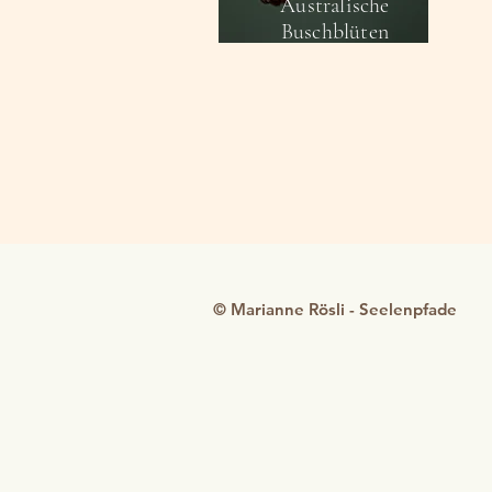
Australische
Buschblüten
© Marianne Rösli - Seelenpfade