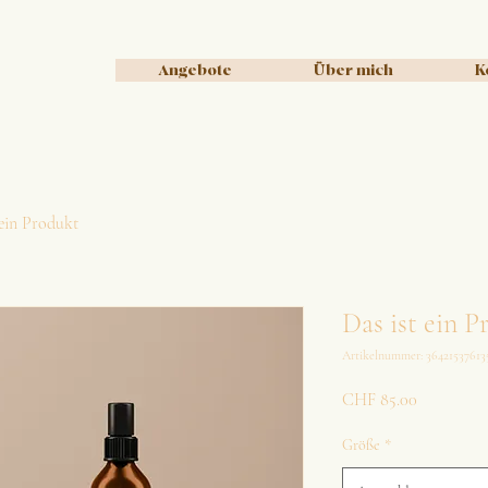
Angebote
Über mich
K
 ein Produkt
Das ist ein P
Artikelnummer: 36421537613
Preis
CHF 85.00
Größe
*